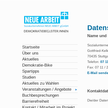
Daten
Name und K
Sozialunter
Startseite
Gottfried-Kel
Über uns
70435 Stuttga
Aktuelles
Telefon:
07 1
Demokratie-Bike
Fax: 07 11 / 
Spartipps
E-Mail send
Studien
Aktuelles zu Wahlen
Veranstaltungen / Angebote
Kontaktdat
Buchbesprechungen
Die/der Daten
Barrierefreiheit
Kontakt / Mitarbeit im Projekt